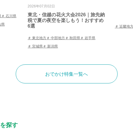
2026年07月02日
東北・信越の花火大会2026｜旅先納
県
石川県
税で夏の夜空を楽しもう！おすすめ
山県
6選
近畿地
東北地方
中部地方
秋田県
岩手県
宮城県
新潟県
おでかけ特集一覧へ
を探す