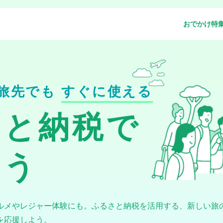
おでかけ特
旅先でも
すぐに使える
さと納税で
よう
ルメやレジャー体験にも。ふるさと納税を活用する、新しい旅
を応援しよう。