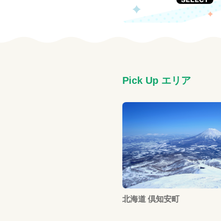
Pick Up エリア
和歌山県 白浜町
海道 倶知安町