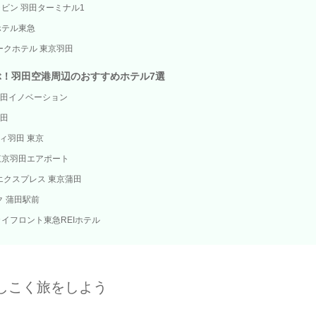
ビン 羽田ターミナル1
ホテル東急
ークホテル 東京羽田
ぶ！羽田空港周辺のおすすめホテル7選
 羽田イノベーション
羽田
ティ羽田 東京
東京羽田エアポート
エクスプレス 東京蒲田
ク 蒲田駅前
イフロント東急REIホテル
しこく旅をしよう