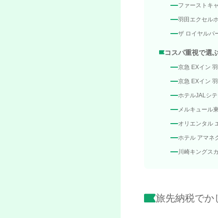
ファーストキャ
羽田エクセル
ザ ロイヤルパ
コスパ重視で選
京急 EXイン
京急 EXイン 
ホテルJALシ
メルキュール
オリエンタル 
ホテル アマネ
川崎キングスカ
旅先納税でか