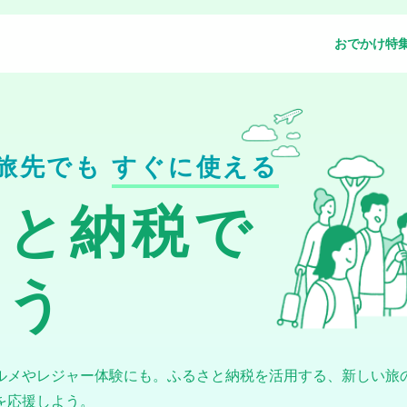
おでかけ特
旅先でも
すぐに使える
さと納税で
よう
ルメやレジャー体験にも。ふるさと納税を活用する、新しい旅
を応援しよう。