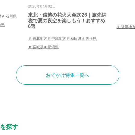
2026年07月02日
東北・信越の花火大会2026｜旅先納
県
石川県
税で夏の夜空を楽しもう！おすすめ
山県
6選
近畿地
東北地方
中部地方
秋田県
岩手県
宮城県
新潟県
おでかけ特集一覧へ
を探す