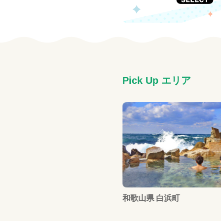
Pick Up エリア
和歌山県 白浜町
 倶知安町