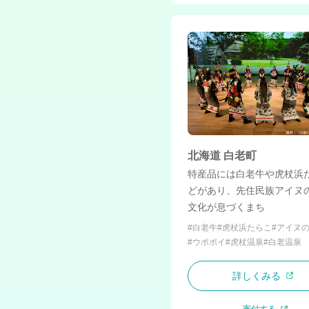
北海道 白老町
特産品には白老牛や虎杖浜
どがあり、先住民族アイヌ
文化が息づくまち
#白老牛
#虎杖浜たらこ
#アイヌ
#ウポポイ
#虎杖温泉
#白老温泉
詳しくみる
寄付する