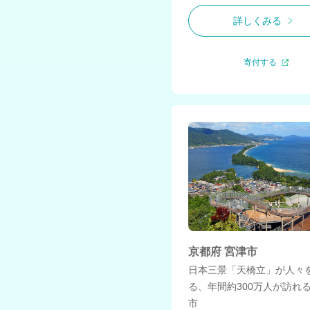
詳しくみる
寄付する
京都府 宮津市
日本三景「天橋立」が人々
る、年間約300万人が訪れ
市