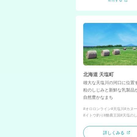
北海道 天塩町
雄大な天塩川の河口に位置
粒のしじみと新鮮な乳製品
自然豊かなまち
#オロロンライン
#天塩川
#カヌ
#イトウ釣り
#酪農王国
#天塩の
詳しくみる