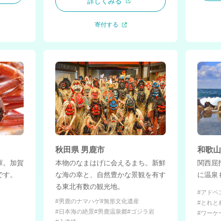
詳しくみる
寄付する
和歌山
秋田県 男鹿市
関西屈
本物のなまはげに会えるまち。新鮮
庫。加賀
に温泉
な海の幸と、自然豊かな景観を有す
です。
る東北有数の観光地。
#アドベ
泉
#男鹿のナマハゲ
#無形文化遺産
#とれと
器
#日本海の絶景
#男鹿温泉郷
#ゴジラ岩
#ワーケ