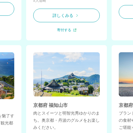
#入道崎
詳しくみる
寄付する
京都府 福知山市
京都府
肉とスイーツと明智光秀ゆかりのま
ブラン
を魅了す
ち。奥京都・丹波のグルメをお楽し
の食材
る観光都
みください。
ご堪能