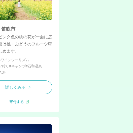
 笛吹市
ピンク色の桃の花が一面に広
夏は桃・ぶどうのフルーツ狩
しめます。
#ワインツーリズム
ツ狩り
#キャンプ
#石和温泉
入浴
詳しくみる
寄付する