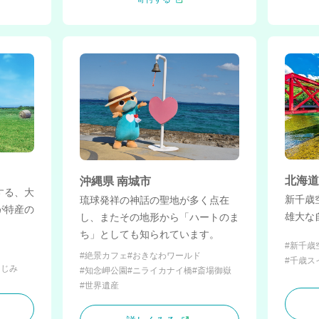
北海道
沖縄県 南城市
する、大
新千歳
琉球発祥の神話の聖地が多く点在
が特産の
雄大な
し、またその地形から「ハートのま
ち」としても知られています。
#新千歳
ー
#絶景カフェ
#おきなわワールド
#千歳ス
しじみ
#知念岬公園
#ニライカナイ橋
#斎場御嶽
#世界遺産