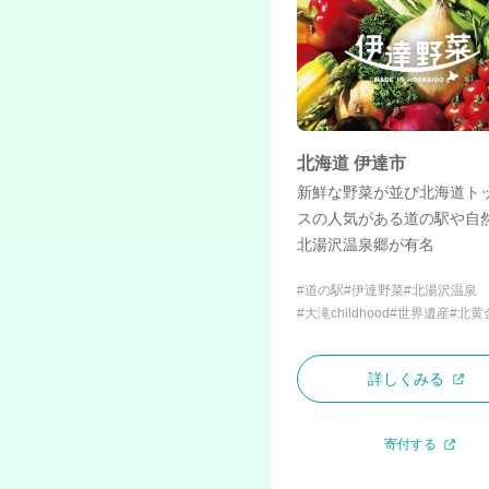
北海道 伊達市
新鮮な野菜が並び北海道ト
スの人気がある道の駅や自
北湯沢温泉郷が有名
#道の駅
#伊達野菜
#北湯沢温泉
#大滝childhood
#世界遺産
#北黄
詳しくみる
寄付する