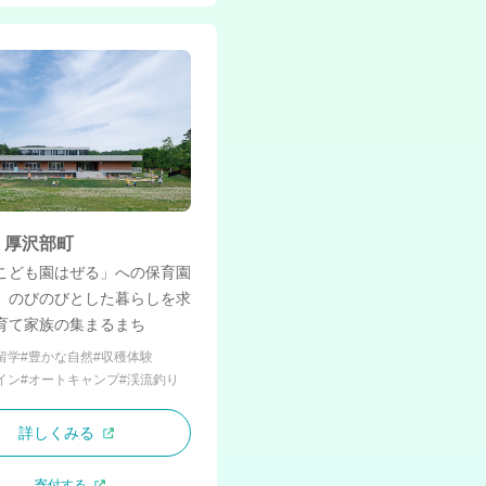
 厚沢部町
こども園はぜる」への保育園
、のびのびとした暮らしを求
育て家族の集まるまち
留学
#豊かな自然
#収穫体験
イン
#オートキャンプ
#渓流釣り
詳しくみる
寄付する