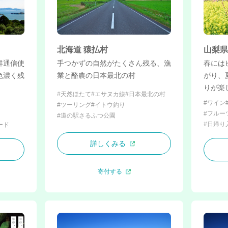
北海道 猿払村
山梨県
鮮通信使
手つかずの自然がたくさん残る、漁
春には
色濃く残
業と酪農の日本最北の村
がり、
りが楽
#天然ほたて
#エサヌカ線
#日本最北の村
#ワイン
#ツーリング
#イトウ釣り
#フルー
#道の駅さるふつ公園
#日帰り
ード
詳しくみる
寄付する