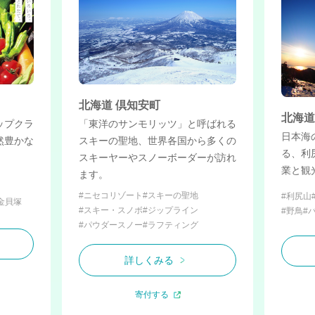
北海道 倶知安町
北海道
ップクラ
「東洋のサンモリッツ」と呼ばれる
日本海
然豊かな
スキーの聖地、世界各国から多くの
る、利
スキーヤーやスノーボーダーが訪れ
業と観
ます。
#ニセコリゾート
#スキーの聖地
#利尻山
金貝塚
#スキー・スノボ
#ジップライン
#野鳥
#
#パウダースノー
#ラフティング
詳しくみる
寄付する