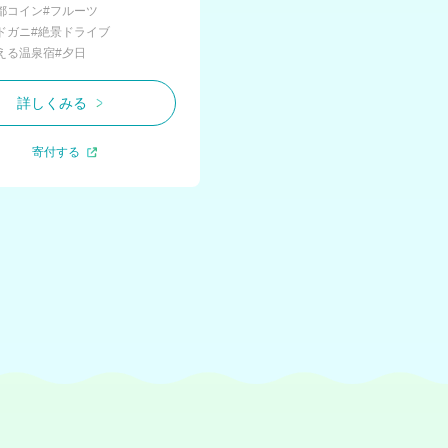
都コイン
#フルーツ
ドガニ
#絶景ドライブ
える温泉宿
#夕日
詳しくみる
寄付する