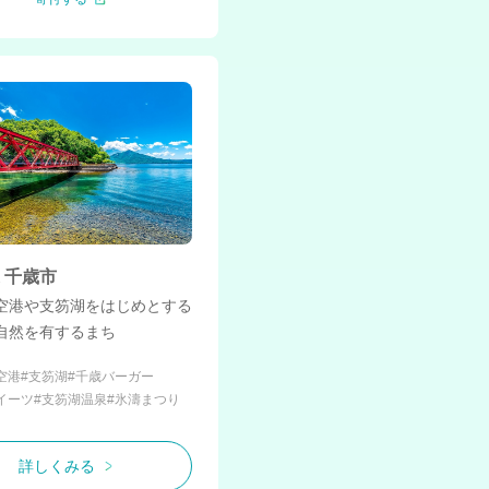
 千歳市
空港や支笏湖をはじめとする
自然を有するまち
空港
#支笏湖
#千歳バーガー
イーツ
#支笏湖温泉
#氷濤まつり
詳しくみる