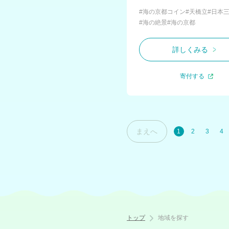
#海の京都コイン
#天橋立
#日本
#海の絶景
#海の京都
詳しくみる
寄付する
まえへ
1
2
3
4
トップ
地域を探す