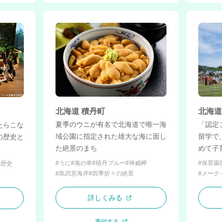
北海道 積丹町
北海道
夏季のウニが有名で北海道で唯一海
「認定
たらこな
域公園に指定された雄大な海に面し
留学で
の歴史と
た絶景のまち
めて子
#うに
#海の幸
#積丹ブルー
#神威岬
#保育園
の歴史
#島武意海岸
#四季折々の絶景
#メーク
詳しくみる
寄付する