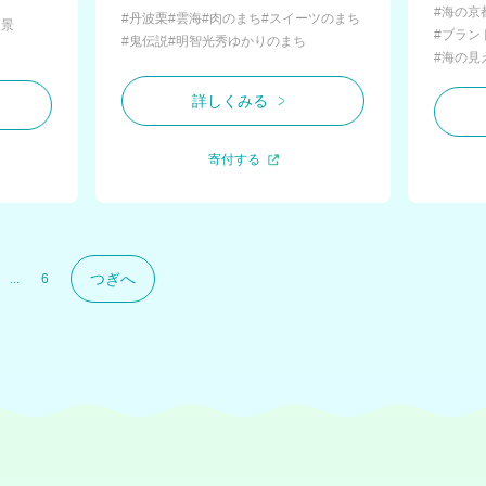
#海の京
#丹波栗
#雲海
#肉のまち
#スイーツのまち
三景
#ブラン
#鬼伝説
#明智光秀ゆかりのまち
#海の見
詳しくみる
寄付する
つぎへ
...
6