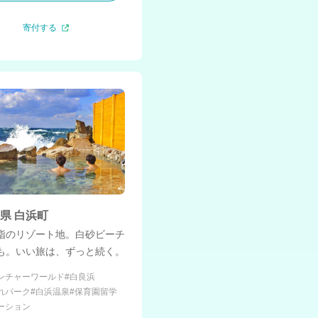
寄付する
県 白浜町
指のリゾート地。白砂ビーチ
も。いい旅は、ずっと続く。
ンチャーワールド
#白良浜
れパーク
#白浜温泉
#保育園留学
ーション