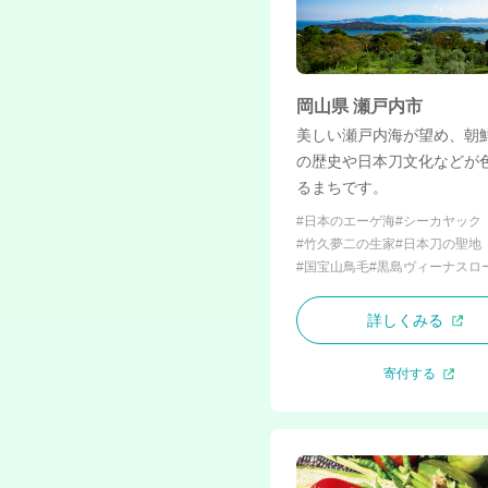
岡山県 瀬戸内市
美しい瀬戸内海が望め、朝
の歴史や日本刀文化などが
るまちです。
#日本のエーゲ海
#シーカヤック
#竹久夢二の生家
#日本刀の聖地
#国宝山鳥毛
#黒島ヴィーナスロ
詳しくみる
寄付する