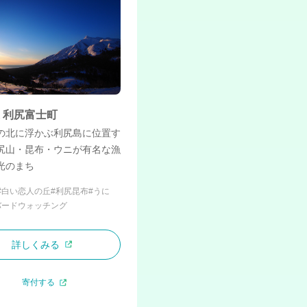
 利尻富士町
の北に浮かぶ利尻島に位置す
尻山・昆布・ウニが有名な漁
光のまち
#白い恋人の丘
#利尻昆布
#うに
バードウォッチング
詳しくみる
寄付する