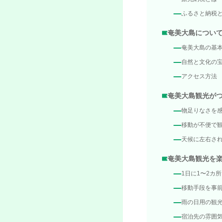
ふるさと納税
奄美大島につい
奄美大島の基
自然と文化の
アクセス方法
奄美大島観光が
物足りなさを
移動が不便で
天候に左右さ
奄美大島観光を
1日に1〜2カ
移動手段を事
雨の日用の観
宿泊先の雰囲