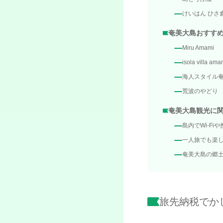
けいはん ひさ
奄美大島おすす
Miru Amami
isola villa ama
海人スタイル
荒波のやどり
奄美大島観光に関
島内でWi-F
一人旅でも楽
奄美大島の郷
旅先納税でか