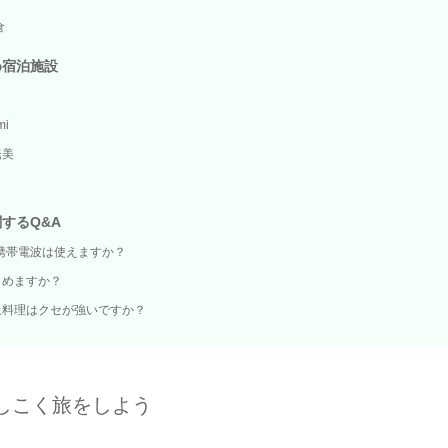
倉
め宿泊施設
mi
奄美
するQ&A
iや携帯電波は使えますか？
しめますか？
土料理はクセが強いですか？
しこく旅をしよう