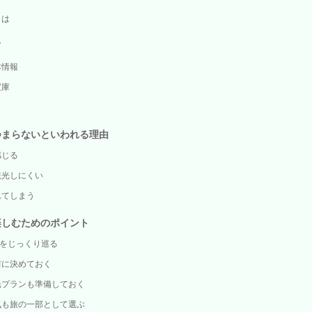
とは
て
本情報
宝庫
つまらないといわれる理由
感じる
観光しにくい
れてしまう
楽しむためのポイント
所をじっくり巡る
前に決めておく
光プランも準備しておく
気も旅の一部として選ぶ