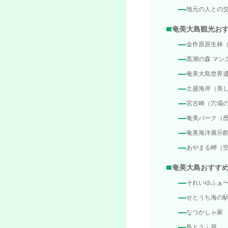
地元の人との
奄美大島観光お
金作原原生林
黒潮の森 マン
奄美大島世界
土盛海岸（美
宮古崎（穴場
奄美パーク（
奄美海洋展示
あやまる岬（
奄美大島おすす
それいゆふぁ
せとうち海の
なつかしゃ家
島とうふ屋