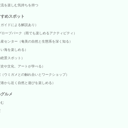
交流を楽しむ気持ちを持つ
すすめスポット
（ガイドによる解説あり）
グローブパーク（雨でも楽しめるアクティビティ）
遺産センター（奄美の自然と生態系を深く知る）
しい海を楽しめる）
の絶景スポット）
歴史や文化、アートが学べる）
館（ウミガメとの触れ合いとワークショップ）
空港から近く自然と遊びを楽しめる）
めグルメ
〜む
駅