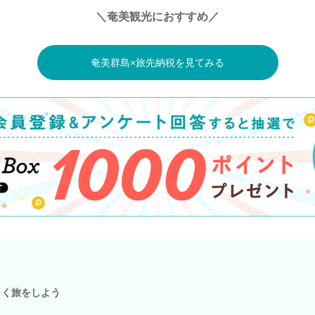
＼奄美観光におすすめ／
奄美群島×旅先納税を見てみる
こく旅をしよう