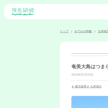
トップ
おでかけ特集
九州地
奄美大島はつま
2025年07月23日
鹿児島県
九州地方